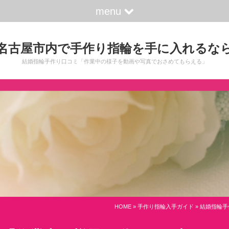
menu
名古屋市内で手作り指輪を手に入れるな
結婚指輪手作り口コミ「作業中の様子を動画や写真でおさめてもらえる」
HOME
»
手作り指輪入手ガイド
» 結婚指輪