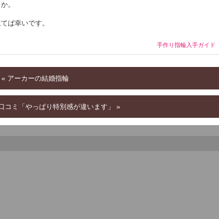
うか。
立てば幸いです。
手作り指輪入手ガイド
« アーカーの結婚指輪
口コミ「やっぱり特別感が違います」 »