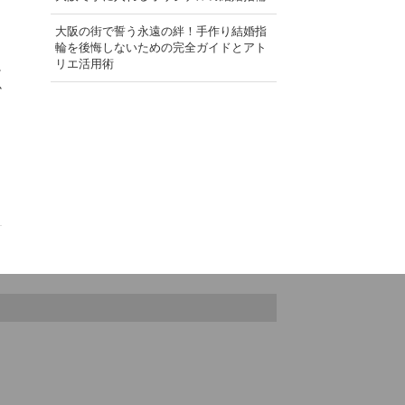
大阪の街で誓う永遠の絆！手作り結婚指
輪を後悔しないための完全ガイドとアト
リエ活用術
に
か