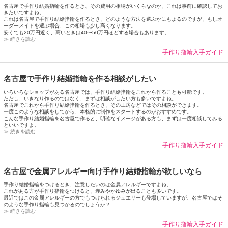
名古屋で手作り結婚指輪を作るとき、その費用の相場がいくらなのか、これは事前に確認してお
きたいですよね。
これは名古屋で手作り結婚指輪を作るとき、どのような方法を選ぶかにもよるのですが、もしオ
ーダーメイドを選ぶ場合、この相場も少し高くなります。
安くても20万円近く、高いときは40〜50万円ほどする場合もあります。
≫ 続きを読む
手作り指輪入手ガイド
名古屋で手作り結婚指輪を作る相談がしたい
いろいろなショップがある名古屋では、手作り結婚指輪をこれから作ることも可能です。
ただし、いきなり作るのではなく、まずは相談がしたい方も多いですよね。
名古屋でこれから手作り結婚指輪を作るとき、その工房などではその相談ができます。
一度このような相談をしてから、本格的に制作をスタートするのがおすすめです。
こんな手作り結婚指輪を名古屋で作ると、明確なイメージがある方も、まずは一度相談してみる
といいですよ。
≫ 続きを読む
手作り指輪入手ガイド
名古屋で金属アレルギー向け手作り結婚指輪が欲しいなら
手作り結婚指輪をつけるとき、注意したいのは金属アレルギーですよね。
これがある方が手作り指輪をつけると、赤みやかゆみが出ることも多いです。
最近ではこの金属アレルギーの方でもつけられるジュエリーも登場していますが、名古屋ではそ
のような手作り指輪も見つかるのでしょうか？
≫ 続きを読む
手作り指輪入手ガイド