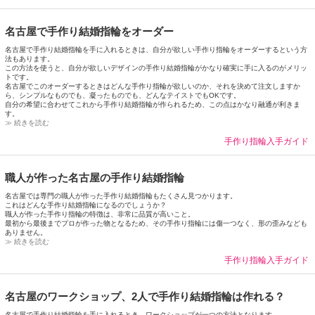
名古屋で手作り結婚指輪をオーダー
名古屋で手作り結婚指輪を手に入れるときは、自分が欲しい手作り指輪をオーダーするという方
法もあります。
この方法を使うと、自分が欲しいデザインの手作り結婚指輪がかなり確実に手に入るのがメリッ
トです。
名古屋でこのオーダーするときはどんな手作り指輪が欲しいのか、それを決めて注文しますか
ら、シンプルなものでも、凝ったものでも、どんなテイストでもOKです。
自分の希望に合わせてこれから手作り結婚指輪が作られるため、この点はかなり融通が利きま
す。
≫ 続きを読む
手作り指輪入手ガイド
職人が作った名古屋の手作り結婚指輪
名古屋では専門の職人が作った手作り結婚指輪もたくさん見つかります。
これはどんな手作り結婚指輪になるのでしょうか？
職人が作った手作り指輪の特徴は、非常に品質が高いこと。
最初から最後までプロが作った物となるため、その手作り指輪には傷一つなく、形の歪みなども
ありません。
≫ 続きを読む
手作り指輪入手ガイド
名古屋のワークショップ、2人で手作り結婚指輪は作れる？
名古屋で手作り結婚指輪を手に入れるとき、ワークショップが一つの方法となります。