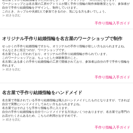
ワークショップとは名古屋の工房やアトリエが開く手作り指輪の制作体験教室となり、参加者が
自分で手作り結婚指輪をデザインし、制作していけます。
このとき、カップルや夫婦2人で参加できるのか、気になる方も多いでしょう。
≫ 続きを読む
手作り指輪入手ガイド
オリジナル手作り結婚指輪を名古屋のワークショップで制作
せっかくの手作り結婚指輪ですから、オリジナルの手作り指輪が欲しい方もおられますよね。
そんなときに役立つのが、ワークショップです。
名古屋でもよく行われており、オリジナルの手作り結婚指輪が作られています。
このワークショップとは、ちょっとした体験教室のこと。
名古屋にある多くの手作り結婚指輪の工房で開催されており、参加者は自分の手で手作り指輪を
作れます。
≫ 続きを読む
手作り指輪入手ガイド
名古屋で手作り結婚指輪をハンドメイド
名古屋で市販されている手作り結婚指輪は職人がハンドメイドしたものとなりますが、できれば
自分で実際にハンドメイドしてみたい方もおられますよね。
名古屋ではそのような手作り指輪も手に入ります。
自分の手作り結婚指輪を自分でハンドメイドする方法はいくつかありますが、名古屋では専門の
お店がたくさんあるため、こちらの利用がおすすめです。
≫ 続きを読む
手作り指輪入手ガイド