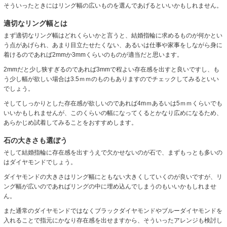
そういったときにはリング幅の広いものを選んであげるといいかもしれません。
適切なリング幅とは
まず適切なリング幅はどれくらいかと言うと、結婚指輪に求めるものが何かとい
う点があげられ、あまり目立たせたくない、あるいは仕事や家事をしながら身に
着けるのであれば2mmか3mmくらいのものが適当だと思います。
2mmだと少し狭すぎるのであれば3mmで程よい存在感を出すと良いですし、も
う少し幅が欲しい場合は3.5ｍｍのものもありますのでチェックしてみるといい
でしょう。
そしてしっかりとした存在感が欲しいのであれば4mｍあるいは5ｍｍくらいでも
いいかもしれませんが、このくらいの幅になってくるとかなり広めになるため、
あらかじめ試着してみることをおすすめします。
石の大きさも選ぼう
そして結婚指輪に存在感を出すうえで欠かせないのが石で、まずもっとも多いの
はダイヤモンドでしょう。
ダイヤモンドの大きさはリング幅にともない大きくしていくのが良いですが、リ
ング幅が広いのであればリングの中に埋め込んでしまうのもいいかもしれませ
ん。
また通常のダイヤモンドではなくブラックダイヤモンドやブルーダイヤモンドを
入れることで指元にかなり存在感を出せますから、そういったアレンジも検討し