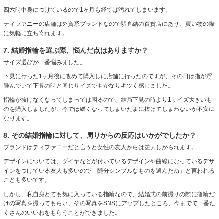
四六時中身につけているので1ヶ月も経てば汚れてしまいます。
ティファニーの店舗は外資系ブランドなので駅直結の百貨店にあり、買い物の際
に気軽に立ち寄れます。
7. 結婚指輪を選ぶ際、悩んだ点はありますか？
サイズ選びが一番悩みました。
下見に行った1ヶ月後に改めて購入しに店舗に行ったのですが、その日は指が浮
腫んでいて下見の時と同じサイズでもかなりキツく感じました。
指輪が抜けなくなってしまっては困るので、結局下見の時より1サイズ大きいも
のを購入しましたが、今では緩くなってしまいたまに抜けてしまわないか不安に
なります。
8. その結婚指輪に対して、周りからの反応はいかがでしたか？
ブランドはティファニーだと言うと女性の友人からは羨ましがられます。
デザインについては、ダイヤなどが付いているデザインや曲線になっているデザ
インをつけている友人も多いので「随分シンプルなものを選んだね」と言われる
ことも多いです。
しかし、私自身とても気に入っている指輪なので、結婚式の前撮りの際に指輪だ
けの写真を撮ってもらい、その写真をSNSにアップしたところ、今までで一番た
くさんのいいねをもらうことができました。