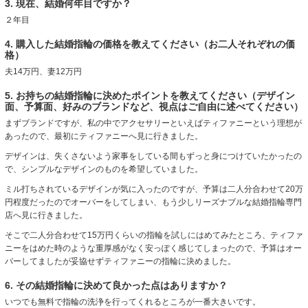
3. 現在、結婚何年目ですか？
２年目
4. 購入した結婚指輪の価格を教えてください（お二人それぞれの価
格）
夫14万円、妻12万円
5. お持ちの結婚指輪に決めたポイントを教えてください（デザイン
面、予算面、好みのブランドなど、視点はご自由に述べてください）
まずブランドですが、私の中でアクセサリーといえばティファニーという理想が
あったので、最初にティファニーへ見に行きました。
デザインは、失くさないよう家事をしている間もずっと身につけていたかったの
で、シンプルなデザインのものを希望していました。
ミル打ちされているデザインが気に入ったのですが、予算は二人分合わせて20万
円程度だったのでオーバーをしてしまい、もう少しリーズナブルな結婚指輪専門
店へ見に行きました。
そこで二人分合わせて15万円くらいの指輪を試しにはめてみたところ、ティファ
ニーをはめた時のような重厚感がなく安っぽく感じてしまったので、予算はオー
バーしてましたが妥協せずティファニーの指輪に決めました。
6. その結婚指輪に決めて良かった点はありますか？
いつでも無料で指輪の洗浄を行ってくれるところが一番大きいです。