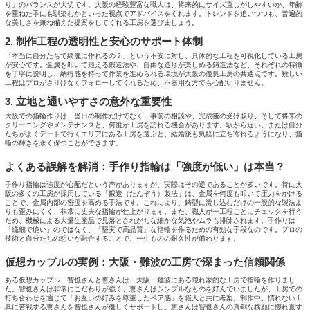
り」のバランスが大切です。大阪の経験豊富な職人は、将来的にサイズ直しがしやすいか、年齢
を重ねた手にも馴染むかといった視点でアドバイスをくれます。トレンドを追いつつも、普遍的
な美しさを兼ね備えた提案をしてくれる工房を選びましょう。
2. 制作工程の透明性と安心のサポート体制
「本当に自分たちで綺麗に作れるの？」という不安に対し、具体的な工程を可視化している工房
が安心です。金属を叩いて鍛える鍛造法や、自由な造形が楽しめる鋳造法など、それぞれの特徴
を丁寧に説明し、納得感を持って作業を進められる環境が大阪の優良工房の共通点です。難しい
工程はプロがさりげなくフォローしてくれるため、不器用な方でも心配いりません。
3. 立地と通いやすさの意外な重要性
大阪での指輪作りは、当日の制作だけでなく、事前の相談や、完成後の受け取り、そして将来の
クリーニングやメンテナンスと、何度か工房を訪れる機会があります。駅から近い、または自分
たちがよくデートで行くエリアにある工房を選ぶと、結婚後も気軽に立ち寄れるようになり、指
輪の輝きを永く保つことができます。
よくある誤解を解消：手作り指輪は「強度が低い」は本当？
手作り指輪は強度が心配だという声がありますが、実際はその逆であることが多いです。特に大
阪の多くの工房が採用している「鍛造（たんぞう）製法」は、金属を何度も叩いて圧力をかける
ことで、金属内部の密度を高める手法です。これにより、鋳型に流し込むだけの一般的な製法よ
りも歪みにくく、非常に丈夫な指輪が仕上がります。また、職人が一工程ごとにチェックを行う
ため、機械による大量生産品で見落とされがちな細かな気泡やムラも排除されます。手作りは
「繊細で脆い」のではなく、「堅実で高品質」な指輪を作るための有効な手段なのです。プロの
技術と自分たちの想いが融合することで、一生ものの耐久性が備わります。
仮想カップルの実例：大阪・難波の工房で深まった信頼関係
ある仮想カップル、智也さんと恵さんは、大阪・難波にある隠れ家的な工房で指輪を作りまし
た。智也さんは非常にこだわりが強く、恵さんはシンプルなものを好んでいましたが、工房での
打ち合わせを通じて「お互いの好みを尊重したペア感」を職人と共に考案。制作中、慣れない工
具に苦戦する恵さんを智也さんが優しくサポートし、恵さんは智也さんの真剣な横顔に惚れ直す