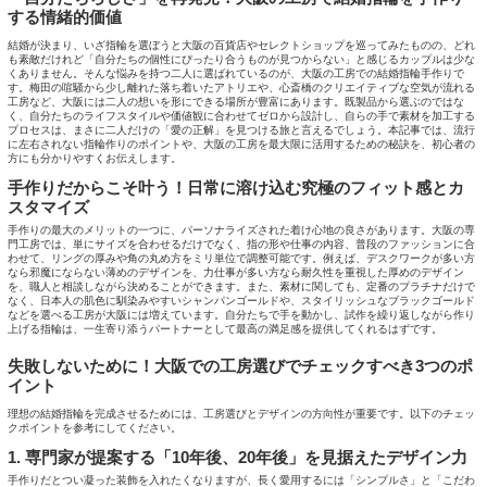
する情緒的価値
結婚が決まり、いざ指輪を選ぼうと大阪の百貨店やセレクトショップを巡ってみたものの、どれ
も素敵だけれど「自分たちの個性にぴったり合うものが見つからない」と感じるカップルは少な
くありません。そんな悩みを持つ二人に選ばれているのが、大阪の工房での結婚指輪手作りで
す。梅田の喧騒から少し離れた落ち着いたアトリエや、心斎橋のクリエイティブな空気が流れる
工房など、大阪には二人の想いを形にできる場所が豊富にあります。既製品から選ぶのではな
く、自分たちのライフスタイルや価値観に合わせてゼロから設計し、自らの手で素材を加工する
プロセスは、まさに二人だけの「愛の正解」を見つける旅と言えるでしょう。本記事では、流行
に左右されない指輪作りのポイントや、大阪の工房を最大限に活用するための秘訣を、初心者の
方にも分かりやすくお伝えします。
手作りだからこそ叶う！日常に溶け込む究極のフィット感とカ
スタマイズ
手作りの最大のメリットの一つに、パーソナライズされた着け心地の良さがあります。大阪の専
門工房では、単にサイズを合わせるだけでなく、指の形や仕事の内容、普段のファッションに合
わせて、リングの厚みや角の丸め方をミリ単位で調整可能です。例えば、デスクワークが多い方
なら邪魔にならない薄めのデザインを、力仕事が多い方なら耐久性を重視した厚めのデザイン
を、職人と相談しながら決めることができます。また、素材に関しても、定番のプラチナだけで
なく、日本人の肌色に馴染みやすいシャンパンゴールドや、スタイリッシュなブラックゴールド
などを選べる工房が大阪には増えています。自分たちで手を動かし、試作を繰り返しながら作り
上げる指輪は、一生寄り添うパートナーとして最高の満足感を提供してくれるはずです。
失敗しないために！大阪での工房選びでチェックすべき3つのポ
イント
理想の結婚指輪を完成させるためには、工房選びとデザインの方向性が重要です。以下のチェッ
クポイントを参考にしてください。
1. 専門家が提案する「10年後、20年後」を見据えたデザイン力
手作りだとつい凝った装飾を入れたくなりますが、長く愛用するには「シンプルさ」と「こだわ