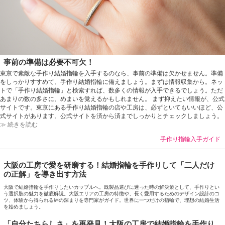
事前の準備は必要不可欠！
東京で素敵な手作り結婚指輪を入手するのなら、事前の準備は欠かせません。準備
をしっかりすすめて、手作り結婚指輪に備えましょう。まずは情報収集から。ネッ
トで「手作り結婚指輪」と検索すれば、数多くの情報が入手できるでしょう。ただ
あまりの数の多さに、めまいを覚えるかもしれません。 まず抑えたい情報が、公式
サイトです。東京にある手作り結婚指輪の店や工房は、必ずといてもいいほど、公
式サイトがあります。公式サイトを済から済までしっかりとチェックしましょう。
≫ 続きを読む
手作り指輪入手ガイド
大阪の工房で愛を研磨する！結婚指輪を手作りして「二人だけ
の正解」を導き出す方法
大阪で結婚指輪を手作りしたいカップルへ。既製品選びに迷った時の解決策として、手作りとい
う選択肢の魅力を徹底解説。大阪エリアの工房の特徴や、長く愛用するためのデザイン設計のコ
ツ、体験から得られる絆の深まりを専門家がガイド。世界に一つだけの指輪で、理想の結婚生活
を始めましょう。
「自分たちらしさ」を再発見！大阪の工房で結婚指輪を手作り