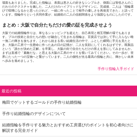
場面もありました。完成した指輪は、表面は恵さんの好きなシンプルさ、側面には智也さんのこ
だわりのテクスチャを施した、二人だけのハイブリッドなデザインに。完成後、二人は「指輪選
びで喧嘩になるかと思ったけれど、一緒に作ったことで相手の優しさを再発見できた」と語って
います。指輪作りという共同作業が、結婚前の二人の信頼関係をより強固なものにしたのです。
まとめ：大阪で自分たちだけの愛の証を完成させよう
大阪での結婚指輪作りは、単なるショッピングを超えた、自己表現と相互理解の場でもありま
す。プロの技術と自分たちの想いが融合して生まれる指輪は、百貨店では決して手に入らない唯
一無二の輝きを放ちます。これから始まる長い結婚生活の中で、ふとした瞬間に手元を見たと
き、大阪の工房で一生懸命に作ったあの日の記憶が、二人を笑顔にしてくれるはずです。既製品
という「誰かが決めた正解」を卒業し、大阪の街で自分たちだけの答えを形にしてみませんか。
まずは直感で「素敵だな」と思える大阪の工房のサイトを覗いてみてください。その一歩が、世
界にたった一つの宝物へと繋がっています。二人の個性が光る最高の指輪と共に、輝かしい未来
へ歩みを進めましょう。
手作り指輪入手ガイド
最近の投稿
梅田でゲットするゴールドの手作り結婚指輪
手作り結婚指輪のデザインについて
結婚指輪を手作りする魅力とおすすめ工房選びのポイントを初心者向けに
解説する完全ガイド