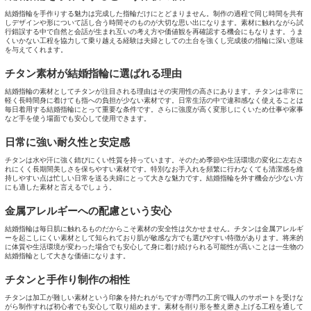
結婚指輪を手作りする魅力は完成した指輪だけにとどまりません。制作の過程で同じ時間を共有
しデザインや形について話し合う時間そのものが大切な思い出になります。素材に触れながら試
行錯誤する中で自然と会話が生まれ互いの考え方や価値観を再確認する機会にもなります。うま
くいかない工程を協力して乗り越える経験は夫婦としての土台を強くし完成後の指輪に深い意味
を与えてくれます。
チタン素材が結婚指輪に選ばれる理由
結婚指輪の素材としてチタンが注目される理由はその実用性の高さにあります。チタンは非常に
軽く長時間身に着けても指への負担が少ない素材です。日常生活の中で違和感なく使えることは
毎日着用する結婚指輪にとって重要な条件です。さらに強度が高く変形しにくいため仕事や家事
など手を使う場面でも安心して使用できます。
日常に強い耐久性と安定感
チタンは水や汗に強く錆びにくい性質を持っています。そのため季節や生活環境の変化に左右さ
れにくく長期間美しさを保ちやすい素材です。特別なお手入れを頻繁に行わなくても清潔感を維
持しやすい点は忙しい日常を送る夫婦にとって大きな魅力です。結婚指輪を外す機会が少ない方
にも適した素材と言えるでしょう。
金属アレルギーへの配慮という安心
結婚指輪は毎日肌に触れるものだからこそ素材の安全性は欠かせません。チタンは金属アレルギ
ーを起こしにくい素材として知られており肌が敏感な方でも選びやすい特徴があります。将来的
に体質や生活環境が変わった場合でも安心して身に着け続けられる可能性が高いことは一生物の
結婚指輪として大きな価値になります。
チタンと手作り制作の相性
チタンは加工が難しい素材という印象を持たれがちですが専門の工房で職人のサポートを受けな
がら制作すれば初心者でも安心して取り組めます。素材を削り形を整え磨き上げる工程を通して