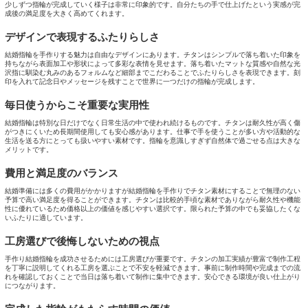
少しずつ指輪が完成していく様子は非常に印象的です。自分たちの手で仕上げたという実感が完
成後の満足度を大きく高めてくれます。
デザインで表現するふたりらしさ
結婚指輪を手作りする魅力は自由なデザインにあります。チタンはシンプルで落ち着いた印象を
持ちながら表面加工や形状によって多彩な表情を見せます。落ち着いたマットな質感や自然な光
沢指に馴染む丸みのあるフォルムなど細部までこだわることでふたりらしさを表現できます。刻
印を入れて記念日やメッセージを残すことで世界に一つだけの指輪が完成します。
毎日使うからこそ重要な実用性
結婚指輪は特別な日だけでなく日常生活の中で使われ続けるものです。チタンは耐久性が高く傷
がつきにくいため長期間使用しても安心感があります。仕事で手を使うことが多い方や活動的な
生活を送る方にとっても扱いやすい素材です。指輪を意識しすぎず自然体で過ごせる点は大きな
メリットです。
費用と満足度のバランス
結婚準備には多くの費用がかかりますが結婚指輪を手作りでチタン素材にすることで無理のない
予算で高い満足度を得ることができます。チタンは比較的手頃な素材でありながら耐久性や機能
性に優れているため価格以上の価値を感じやすい選択です。限られた予算の中でも妥協したくな
いふたりに適しています。
工房選びで後悔しないための視点
手作り結婚指輪を成功させるためには工房選びが重要です。チタンの加工実績が豊富で制作工程
を丁寧に説明してくれる工房を選ぶことで不安を軽減できます。事前に制作時間や完成までの流
れを確認しておくことで当日は落ち着いて制作に集中できます。安心できる環境が良い仕上がり
につながります。