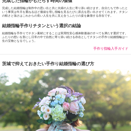
完成した指輪がもたらす時間の価値
完成した結婚指輪は制作中の思い出と共に夫婦の人生に寄り添い続けます。自分たちで作ったと
いう事実は年月を重ねるほど価値を増し指輪を見るたびに原点を思い出させてくれます。チタン
の軽さと強さはこれからの長い人生を共に支え合うふたりの姿を象徴する存在です。
結婚指輪手作りチタンという選択の結論
結婚指輪を手作りでチタン素材にすることは実用性安心感体験価値のすべてを満たす選択です。
ふたりの想いを形にし日常の中で自然に寄り添い続ける存在としてチタンの手作り結婚指輪は一
生の宝物となるでしょう。
手作り指輪入手ガイド
茨城で抑えておきたい手作り結婚指輪の選び方