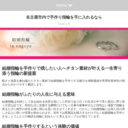
menu
名古屋市内で手作り指輪を手に入れるなら
2026 1月
結婚指輪を手作りで残したい人へチタン素材が叶える一生寄り
添う指輪の新提案
軽さと強度を兼ね備えたチタン素材で結婚指輪を手作りする魅力を体験価値や実用性将来性の視
点から分かりやすく解説します。
結婚指輪がふたりの人生に与える意味
結婚指輪は夫婦として歩み始める決意を形にした存在であり日々の生活の中で常に指元に寄り添
う大切な証です。特別な日に交換する瞬間だけでなく仕事や家事外出など何気ない場面で指輪を
見るたびに相手の存在を感じ初心を思い出させてくれます。だからこそ結婚指輪には見た目の美
しさ以上に想いや背景が求められます。近年では既製品を購入するだけでなく結婚指輪を手作り
することでふたりの物語を指輪に刻みたいと考えるカップルが増えています。
結婚指輪を手作りするという体験の価値