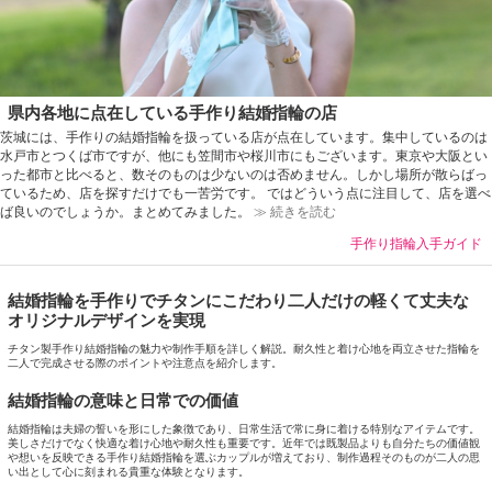
県内各地に点在している手作り結婚指輪の店
茨城には、手作りの結婚指輪を扱っている店が点在しています。集中しているのは
水戸市とつくば市ですが、他にも笠間市や桜川市にもございます。東京や大阪とい
った都市と比べると、数そのものは少ないのは否めません。しかし場所が散らばっ
ているため、店を探すだけでも一苦労です。 ではどういう点に注目して、店を選べ
ば良いのでしょうか。まとめてみました。
≫ 続きを読む
手作り指輪入手ガイド
結婚指輪を手作りでチタンにこだわり二人だけの軽くて丈夫な
オリジナルデザインを実現
チタン製手作り結婚指輪の魅力や制作手順を詳しく解説。耐久性と着け心地を両立させた指輪を
二人で完成させる際のポイントや注意点を紹介します。
結婚指輪の意味と日常での価値
結婚指輪は夫婦の誓いを形にした象徴であり、日常生活で常に身に着ける特別なアイテムです。
美しさだけでなく快適な着け心地や耐久性も重要です。近年では既製品よりも自分たちの価値観
や想いを反映できる手作り結婚指輪を選ぶカップルが増えており、制作過程そのものが二人の思
い出として心に刻まれる貴重な体験となります。