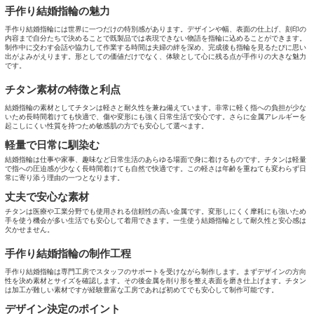
手作り結婚指輪の魅力
手作り結婚指輪には世界に一つだけの特別感があります。デザインや幅、表面の仕上げ、刻印の
内容まで自分たちで決めることで既製品では表現できない物語を指輪に込めることができます。
制作中に交わす会話や協力して作業する時間は夫婦の絆を深め、完成後も指輪を見るたびに思い
出がよみがえります。形としての価値だけでなく、体験として心に残る点が手作りの大きな魅力
です。
チタン素材の特徴と利点
結婚指輪の素材としてチタンは軽さと耐久性を兼ね備えています。非常に軽く指への負担が少な
いため長時間着けても快適で、傷や変形にも強く日常生活で安心です。さらに金属アレルギーを
起こしにくい性質を持つため敏感肌の方でも安心して選べます。
軽量で日常に馴染む
結婚指輪は仕事や家事、趣味など日常生活のあらゆる場面で身に着けるものです。チタンは軽量
で指への圧迫感が少なく長時間着けても自然で快適です。この軽さは年齢を重ねても変わらず日
常に寄り添う理由の一つとなります。
丈夫で安心な素材
チタンは医療や工業分野でも使用される信頼性の高い金属です。変形しにくく摩耗にも強いため
手を使う機会が多い生活でも安心して着用できます。一生使う結婚指輪として耐久性と安心感は
欠かせません。
手作り結婚指輪の制作工程
手作り結婚指輪は専門工房でスタッフのサポートを受けながら制作します。まずデザインの方向
性を決め素材とサイズを確認します。その後金属を削り形を整え表面を磨き仕上げます。チタン
は加工が難しい素材ですが経験豊富な工房であれば初めてでも安心して制作可能です。
デザイン決定のポイント