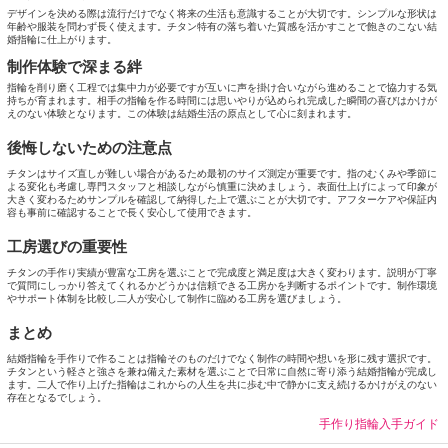
デザインを決める際は流行だけでなく将来の生活も意識することが大切です。シンプルな形状は
年齢や服装を問わず長く使えます。チタン特有の落ち着いた質感を活かすことで飽きのこない結
婚指輪に仕上がります。
制作体験で深まる絆
指輪を削り磨く工程では集中力が必要ですが互いに声を掛け合いながら進めることで協力する気
持ちが育まれます。相手の指輪を作る時間には思いやりが込められ完成した瞬間の喜びはかけが
えのない体験となります。この体験は結婚生活の原点として心に刻まれます。
後悔しないための注意点
チタンはサイズ直しが難しい場合があるため最初のサイズ測定が重要です。指のむくみや季節に
よる変化も考慮し専門スタッフと相談しながら慎重に決めましょう。表面仕上げによって印象が
大きく変わるためサンプルを確認して納得した上で選ぶことが大切です。アフターケアや保証内
容も事前に確認することで長く安心して使用できます。
工房選びの重要性
チタンの手作り実績が豊富な工房を選ぶことで完成度と満足度は大きく変わります。説明が丁寧
で質問にしっかり答えてくれるかどうかは信頼できる工房かを判断するポイントです。制作環境
やサポート体制を比較し二人が安心して制作に臨める工房を選びましょう。
まとめ
結婚指輪を手作りで作ることは指輪そのものだけでなく制作の時間や想いを形に残す選択です。
チタンという軽さと強さを兼ね備えた素材を選ぶことで日常に自然に寄り添う結婚指輪が完成し
ます。二人で作り上げた指輪はこれからの人生を共に歩む中で静かに支え続けるかけがえのない
存在となるでしょう。
手作り指輪入手ガイド