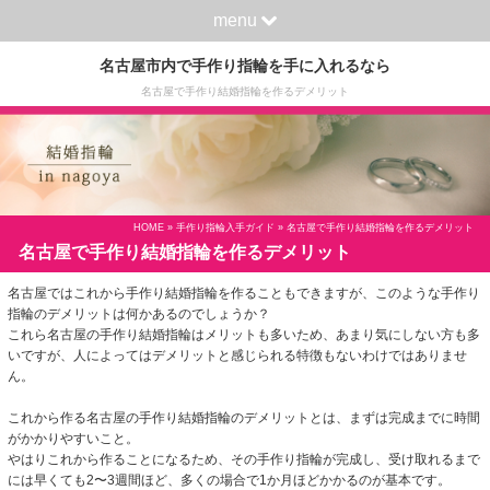
menu
名古屋市内で手作り指輪を手に入れるなら
名古屋で手作り結婚指輪を作るデメリット
HOME
»
手作り指輪入手ガイド
» 名古屋で手作り結婚指輪を作るデメリット
名古屋で手作り結婚指輪を作るデメリット
名古屋ではこれから手作り結婚指輪を作ることもできますが、このような手作り
指輪のデメリットは何かあるのでしょうか？
これら名古屋の手作り結婚指輪はメリットも多いため、あまり気にしない方も多
いですが、人によってはデメリットと感じられる特徴もないわけではありませ
ん。
これから作る名古屋の手作り結婚指輪のデメリットとは、まずは完成までに時間
がかかりやすいこと。
やはりこれから作ることになるため、その手作り指輪が完成し、受け取れるまで
には早くても2〜3週間ほど、多くの場合で1か月ほどかかるのが基本です。