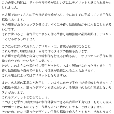
この必要な時間は、早く手作り指輪が欲しい方にはデメリットと感じられるかも
しれません。
名古屋ではたくさんの手作り結婚指輪があり、中にはすでに完成している手作り
指輪もあります。
その在庫があるショップを使えば、すぐに手作り結婚指輪が手に入ることもある
わけです。
それに比べると、名古屋でこれから作る手作り結婚指輪の必要期間は、デメリッ
トとなるかもしれません。
このほかに知っておきたいデメリットは、作業が必要になること。
これら手作り結婚指輪は、自分で作るタイプの指輪もあります。
名古屋では利用者が自分で指輪制作を行えるお店もあり、オリジナルの手作り指
輪を自分で作りたい方から人気です。
ただ、このような作業が特に苦手だったり、あまり興味がなかったりすると、手
作り結婚指輪を自分で作るという体験が負担になることもあります。
これも場合によってはデメリットとなりますね。
また、名古屋の工房など利用し、このように自分で手作り結婚指輪を作るタイプ
の指輪を選ぶと、凝ったデザインを選んだとき、希望通りのものが完成しないリ
スクがあります。
これもデメリットとなるでしょう。
このような手作り結婚指輪の制作体験ができる名古屋の工房では、もちろん職人
のサポートはあるのですが、作業をすべて代わりにやることはできません。
そのため、かなり凝ったデザインの手作り指輪を作ろうとすると、それをうまく