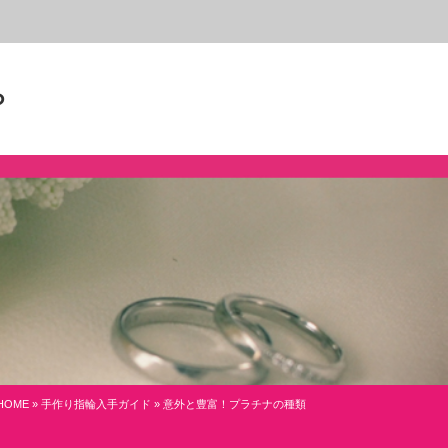
ら
HOME
»
手作り指輪入手ガイド
» 意外と豊富！プラチナの種類