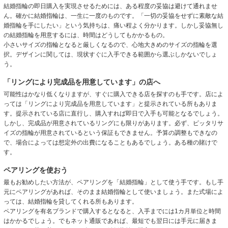
結婚指輪の即日購入を実現させるためには、ある程度の妥協は避けて通れませ
ん。確かに結婚指輪は、一生に一度のものです。「一切の妥協をせずに素敵な結
婚指輪を手にしたい」という気持ちは、痛い程よく分かります。しかし妥協無し
の結婚指輪を用意するには、時間はどうしてもかかるもの。
小さいサイズの指輪となると厳しくなるので、心地大きめのサイズの指輪を選
択。デザインに関しては、現状すぐに入手できる範囲から選ぶしかないでしょ
う。
「リングにより完成品を用意しています」の店へ
可能性はかなり低くなりますが、すぐに購入できる店を探すのも手です。店によ
っては「リングにより完成品を用意しています」と提示されている所もありま
す。提示されている店に直行し、購入すれば即日で入手も可能となるでしょう。
しかし、完成品が用意されているリングにも限りがあります。必ず、ピッタリサ
イズの指輪が用意されているという保証もできません。予算の調整もできなの
で、場合によっては想定外の出費になることもあるでしょう。ある種の賭けで
す。
ペアリングを使おう
最もお勧めしたい方法が、ペアリングを「結婚指輪」として使う手です。もし手
元にペアリングがあれば、そのまま結婚指輪として使いましょう。また式場によ
っては、結婚指輪を貸してくれる所もあります。
ペアリングを有名ブランドで購入するとなると、入手までには1カ月単位と時間
はかかるでしょう。でもネット通販であれば、最短でも翌日には手元に届きま