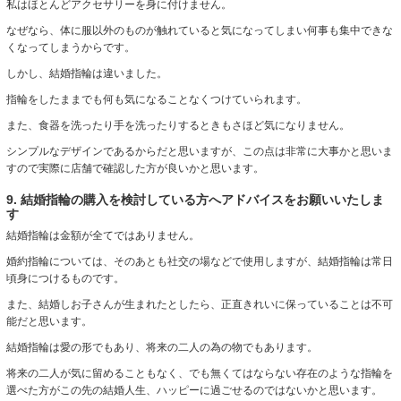
私はほとんどアクセサリーを身に付けません。
なぜなら、体に服以外のものが触れていると気になってしまい何事も集中できな
くなってしまうからです。
しかし、結婚指輪は違いました。
指輪をしたままでも何も気になることなくつけていられます。
また、食器を洗ったり手を洗ったりするときもさほど気になりません。
シンプルなデザインであるからだと思いますが、この点は非常に大事かと思いま
すので実際に店舗で確認した方が良いかと思います。
9. 結婚指輪の購入を検討している方へアドバイスをお願いいたしま
す
結婚指輪は金額が全てではありません。
婚約指輪については、そのあとも社交の場などで使用しますが、結婚指輪は常日
頃身につけるものです。
また、結婚しお子さんが生まれたとしたら、正直きれいに保っていることは不可
能だと思います。
結婚指輪は愛の形でもあり、将来の二人の為の物でもあります。
将来の二人が気に留めることもなく、でも無くてはならない存在のような指輪を
選べた方がこの先の結婚人生、ハッピーに過ごせるのではないかと思います。