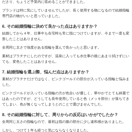
ださり、ちょうど予算内に収めることができました。
ブランドは特に気にしていませんでしたが、長く使用する物になるので結婚指輪
専門店の物がいいと思っていました。
6. その結婚指輪に決めて良かった点はありますか？
結婚してから４年、仕事中も在宅時も常に指につけていますが、今まで一度も変
形したことはありません。
全周同じ太さで強度がある指輪を選んで良かったと思います。
素材はプラチナにしたのですが、温泉に入っても水仕事の後にあまり拭けずにい
ても、変色したことはありません。
7. 結婚指輪を選ぶ際、悩んだ点はありますか？
素材がプラチナだけではなく、ピンクゴールドの部分が入っている指輪と悩みま
した。
ピンクゴールドが入っている指輪の方が色合いが優しく、華やかでとても綺麗で
はあったのですが、どうしても長年使用していると色（メッキ部分）が落ちてき
てしまい、色が無くなってしまうとのことで選びませんでした。
8. その結婚指輪に対して、周りからの反応はいかがでしたか？
全周同じ太さの指輪なので、最初は指の腹の部分に少し違和感がありました。
しかし、つけて１年も経つと気にならなくなりました。