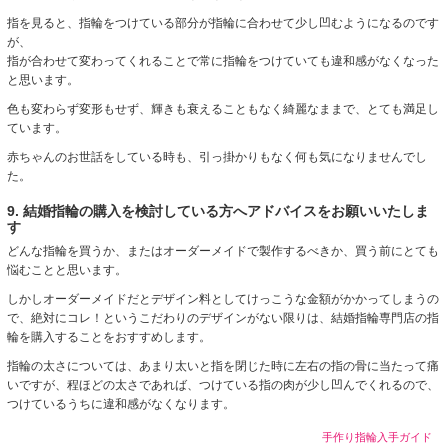
指を見ると、指輪をつけている部分が指輪に合わせて少し凹むようになるのです
が、
指が合わせて変わってくれることで常に指輪をつけていても違和感がなくなった
と思います。
色も変わらず変形もせず、輝きも衰えることもなく綺麗なままで、とても満足し
ています。
赤ちゃんのお世話をしている時も、引っ掛かりもなく何も気になりませんでし
た。
9. 結婚指輪の購入を検討している方へアドバイスをお願いいたしま
す
どんな指輪を買うか、またはオーダーメイドで製作するべきか、買う前にとても
悩むことと思います。
しかしオーダーメイドだとデザイン料としてけっこうな金額がかかってしまうの
で、絶対にコレ！というこだわりのデザインがない限りは、結婚指輪専門店の指
輪を購入することをおすすめします。
指輪の太さについては、あまり太いと指を閉じた時に左右の指の骨に当たって痛
いですが、程ほどの太さであれば、つけている指の肉が少し凹んでくれるので、
つけているうちに違和感がなくなります。
手作り指輪入手ガイド