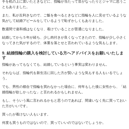
手を机の上に置いたときなどに、指輪が当たって音がなったりとジャマに思うこ
ともありました。
また、私が左利きなので、ご飯を食べるときなどに指輪を人に見せているような
気がして結婚アピールをしているようで恥ずかしくもありました。
数週間で違和感はなくなり、着けていることが普通になりました。
結婚してから５年が経ち、少し肉付きが良くなってきたので、指輪が少し小さく
なってきた気がするので、体重を落とせと言われているような気もします。
9. 結婚指輪の購入を検討している方へアドバイスをお願いいたしま
す
指輪があってもなくても、結婚しているという事実は変わりません。
それならば、指輪代を新生活に回した方が賢いような気もする人もいるでしょ
う。
でも、男性の都合で指輪を買わなかった場合に、何年もした後に女性から、「結
婚指輪が欲しかったな」と言われるかもしれません。
もし、そういう風に言われるかもと思うのであれば、間違いなく先に買っておい
た方がいいです。
買ったが着けない人もいます。
何度も買うものではないので、買っていいのではないでしょうか。