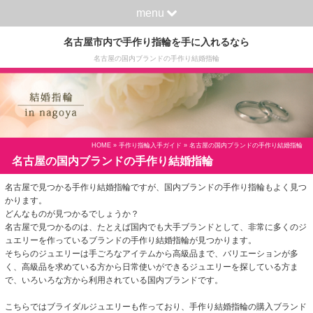
menu
名古屋市内で手作り指輪を手に入れるなら
名古屋の国内ブランドの手作り結婚指輪
HOME
»
手作り指輪入手ガイド
» 名古屋の国内ブランドの手作り結婚指輪
名古屋の国内ブランドの手作り結婚指輪
名古屋で見つかる手作り結婚指輪ですが、国内ブランドの手作り指輪もよく見つ
かります。
どんなものが見つかるでしょうか？
名古屋で見つかるのは、たとえば国内でも大手ブランドとして、非常に多くのジ
ュエリーを作っているブランドの手作り結婚指輪が見つかります。
そちらのジュエリーは手ごろなアイテムから高級品まで、バリエーションが多
く、高級品を求めている方から日常使いができるジュエリーを探している方ま
で、いろいろな方から利用されている国内ブランドです。
こちらではブライダルジュエリーも作っており、手作り結婚指輪の購入ブランド