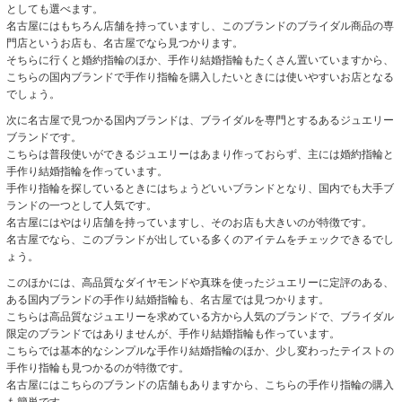
としても選べます。
名古屋にはもちろん店舗を持っていますし、このブランドのブライダル商品の専
門店というお店も、名古屋でなら見つかります。
そちらに行くと婚約指輪のほか、手作り結婚指輪もたくさん置いていますから、
こちらの国内ブランドで手作り指輪を購入したいときには使いやすいお店となる
でしょう。
次に名古屋で見つかる国内ブランドは、ブライダルを専門とするあるジュエリー
ブランドです。
こちらは普段使いができるジュエリーはあまり作っておらず、主には婚約指輪と
手作り結婚指輪を作っています。
手作り指輪を探しているときにはちょうどいいブランドとなり、国内でも大手ブ
ランドの一つとして人気です。
名古屋にはやはり店舗を持っていますし、そのお店も大きいのが特徴です。
名古屋でなら、このブランドが出している多くのアイテムをチェックできるでし
ょう。
このほかには、高品質なダイヤモンドや真珠を使ったジュエリーに定評のある、
ある国内ブランドの手作り結婚指輪も、名古屋では見つかります。
こちらは高品質なジュエリーを求めている方から人気のブランドで、ブライダル
限定のブランドではありませんが、手作り結婚指輪も作っています。
こちらでは基本的なシンプルな手作り結婚指輪のほか、少し変わったテイストの
手作り指輪も見つかるのが特徴です。
名古屋にはこちらのブランドの店舗もありますから、こちらの手作り指輪の購入